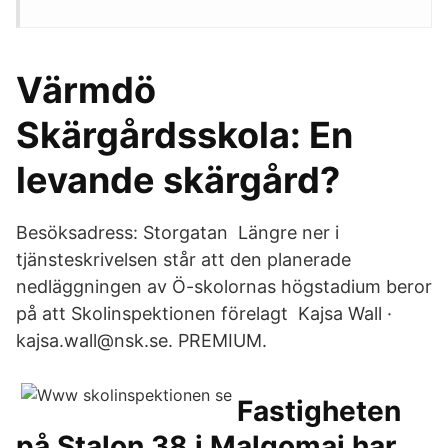
Värmdö
Skärgårdsskola: En
levande skärgård?
Besöksadress: Storgatan Längre ner i
tjänsteskrivelsen står att den planerade
nedläggningen av Ö-skolornas högstadium beror
på att Skolinspektionen förelagt Kajsa Wall ·
kajsa.wall@nsk.se. PREMIUM.
Fastigheten
på Stalon 38 i Malgomaj har