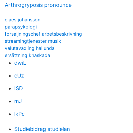
Arthrogryposis pronounce
claes johansson
parapsykologi
forsaljningschef arbetsbeskrivning
streamingtjenester musik
valutaväxling hallunda
ersättning knäskada
dwiL
eUz
ISD
mJ
lkPc
Studiebidrag studielan